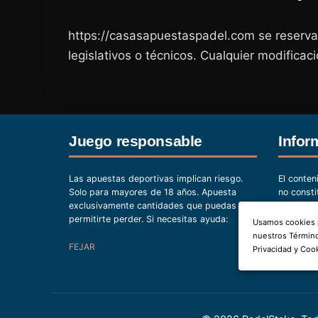
https://casasapuestaspadel.com se reserva 
legislativos o técnicos. Cualquier modifica
Juego responsable
Infor
Las apuestas deportivas implican riesgo.
El conten
Solo para mayores de 18 años. Apuesta
no consti
exclusivamente cantidades que puedas
datos pue
permitirte perder. Si necesitas ayuda:
Cada usu
Usamos cookies p
propias d
nuestros Término
FEJAR
Privacidad y Coo