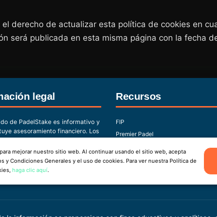
el derecho de actualizar esta política de cookies en c
ción será publicada en esta misma página con la fecha d
mación legal
Recursos
ido de PadelStake es informativo y
FIP
tuye asesoramiento financiero. Los
Premier Padel
den variar desde su publicación.
Fed. Española de Pádel
ario es responsable de sus
ara mejorar nuestro sitio web. Al continuar usando el sitio web, acepta
ecisiones.
s y Condiciones Generales y el uso de cookies. Para ver nuestra Política de
kies,
haga clic aquí
.