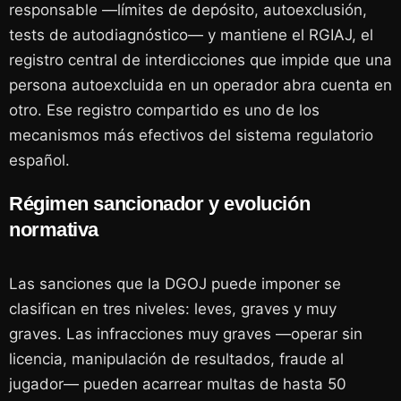
responsable —límites de depósito, autoexclusión,
tests de autodiagnóstico— y mantiene el RGIAJ, el
registro central de interdicciones que impide que una
persona autoexcluida en un operador abra cuenta en
otro. Ese registro compartido es uno de los
mecanismos más efectivos del sistema regulatorio
español.
Régimen sancionador y evolución
normativa
Las sanciones que la DGOJ puede imponer se
clasifican en tres niveles: leves, graves y muy
graves. Las infracciones muy graves —operar sin
licencia, manipulación de resultados, fraude al
jugador— pueden acarrear multas de hasta 50