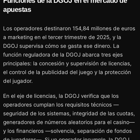
Funciones de la DGOJ en el mercado de
apuestas
Los operadores destinaron 154,84 millones de euros
a marketing en el tercer trimestre de 2025, y la
DGOJ supervisa cómo se gasta ese dinero. La
función reguladora de la DGOJ abarca tres ejes
principales: la concesión y supervisión de licencias,
el control de la publicidad del juego y la protección
del jugador.
En el eje de licencias, la DGOJ verifica que los
operadores cumplan los requisitos técnicos —
seguridad de los sistemas, integridad de las cuotas,
generadores de números aleatorios para el casino—
y los financieros —solvencia, separación de fondos
de jugadores—. Si un operador incumple, la DGOJ