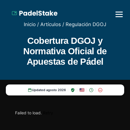
Inicio
/
Artículos
/
Regulación DGOJ
Cobertura DGOJ y
Normativa Oficial de
Apuestas de Pádel
Updated agosto 2026
18+
Failed to load.
Retry