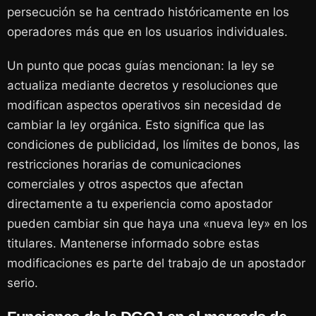
persecución se ha centrado históricamente en los
operadores más que en los usuarios individuales.
Un punto que pocas guías mencionan: la ley se
actualiza mediante decretos y resoluciones que
modifican aspectos operativos sin necesidad de
cambiar la ley orgánica. Esto significa que las
condiciones de publicidad, los límites de bonos, las
restricciones horarias de comunicaciones
comerciales y otros aspectos que afectan
directamente a tu experiencia como apostador
pueden cambiar sin que haya una «nueva ley» en los
titulares. Mantenerse informado sobre estas
modificaciones es parte del trabajo de un apostador
serio.