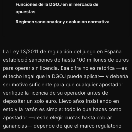
Funciones de la DGOJ en el mercado de
apuestas
Régimen sancionador y evolución normativa
La Ley 13/2011 de regulación del juego en España
estableció sanciones de hasta 100 millones de euros
para operar sin licencia. Esa cifra no es retórica —es
el techo legal que la DGOJ puede aplicar— y debería
ser motivo suficiente para que cualquier apostador
verifique la licencia de su operador antes de
depositar un solo euro. Llevo años insistiendo en
esto y la razón es simple: todo lo que haces como
apostador —desde elegir cuotas hasta cobrar
ganancias— depende de que el marco regulatorio