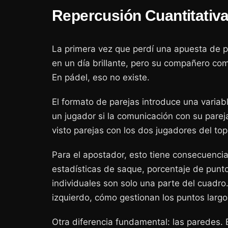
Repercusión Cuantitativa
La primera vez que perdí una apuesta de pá
en un día brillante, pero su compañero com
En pádel, eso no existe.
El formato de parejas introduce una variab
un jugador si la comunicación con su pareja
visto parejas con los dos jugadores del to
Para el apostador, esto tiene consecuencia
estadísticas de saque, porcentaje de punto
individuales son solo una parte del cuadro
izquierdo, cómo gestionan los puntos larg
Otra diferencia fundamental: las paredes. 