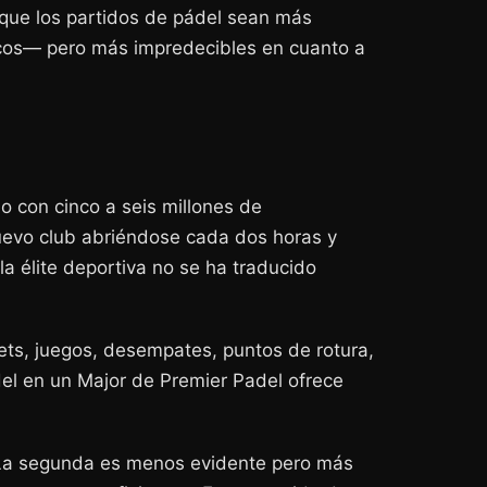
e que los partidos de pádel sean más
icos— pero más impredecibles en cuanto a
 con cinco a seis millones de
nuevo club abriéndose cada dos horas y
a élite deportiva no se ha traducido
ts, juegos, desempates, puntos de rotura,
el en un Major de Premier Padel ofrece
. La segunda es menos evidente pero más