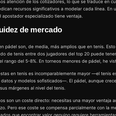
s atención de los cotizadores, lo que se traduce en cu
ican recursos significativos a modelar cada línea. En 
l apostador especializado tiene ventaja.
quidez de mercado
n pádel son, de media, más amplios que en tenis. Esto
do de tenis entre dos jugadores del top 20 puede tene
el rango del 5-8%. En torneos menores de pádel, he vis
uestas en tenis es incomparablemente mayor —el tenis 
 datos y modelos sofisticados—. El pádel, aunque crec
sus márgenes al nivel del tenis.
s son un coste directo: necesitas una mayor ventaja an
azo. Pero ese coste se compensa parcialmente con la meno
cados que encontrar valor genuino requiere herramient