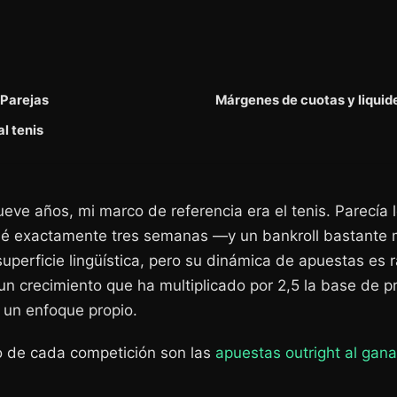
 Parejas
Márgenes de cuotas y liqui
l tenis
ve años, mi marco de referencia era el tenis. Parecía 
Tardé exactamente tres semanas —y un bankroll bastant
superficie lingüística, pero su dinámica de apuestas es
n crecimiento que ha multiplicado por 2,5 la base de p
 un enfoque propio.
io de cada competición son las
apuestas outright al gana