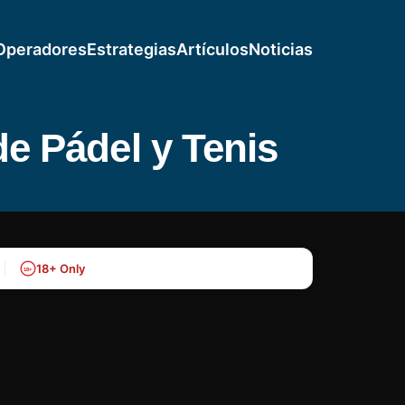
Operadores
Estrategias
Artículos
Noticias
de Pádel y Tenis
18+ Only
18+