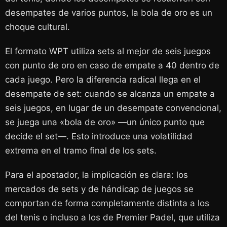
desempates de varios puntos, la bola de oro es un
choque cultural.
El formato WPT utiliza sets al mejor de seis juegos
con punto de oro en caso de empate a 40 dentro de
cada juego. Pero la diferencia radical llega en el
desempate de set: cuando se alcanza un empate a
seis juegos, en lugar de un desempate convencional,
se juega una «bola de oro» —un único punto que
decide el set—. Esto introduce una volatilidad
extrema en el tramo final de los sets.
Para el apostador, la implicación es clara: los
mercados de sets y de hándicap de juegos se
comportan de forma completamente distinta a los
del tenis o incluso a los de Premier Padel, que utiliza