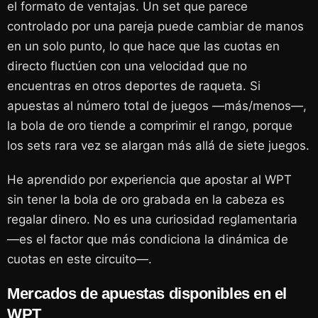
el formato de ventajas. Un set que parece
controlado por una pareja puede cambiar de manos
en un solo punto, lo que hace que las cuotas en
directo fluctúen con una velocidad que no
encuentras en otros deportes de raqueta. Si
apuestas al número total de juegos —más/menos—,
la bola de oro tiende a comprimir el rango, porque
los sets rara vez se alargan más allá de siete juegos.
He aprendido por experiencia que apostar al WPT
sin tener la bola de oro grabada en la cabeza es
regalar dinero. No es una curiosidad reglamentaria
—es el factor que más condiciona la dinámica de
cuotas en este circuito—.
Mercados de apuestas disponibles en el
WPT