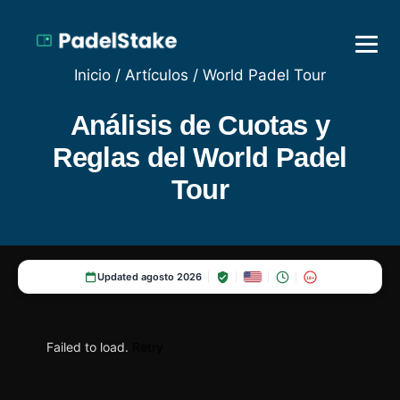
Inicio
/
Artículos
/
World Padel Tour
Análisis de Cuotas y
Reglas del World Padel
Tour
Updated agosto 2026
18+
Failed to load.
Retry